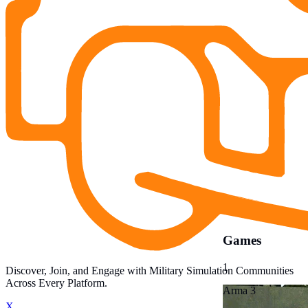
Games
1
Discover, Join, and Engage with Military Simulation Communities
Across Every Platform.
Arma 3
X