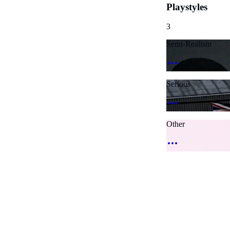
Playstyles
3
Semi-Realism
Serious
Other